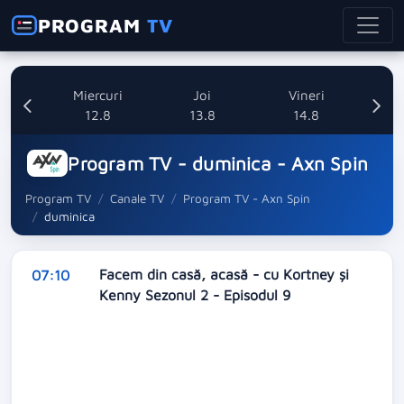
PROGRAM
TV
ti
Miercuri
Joi
Vineri
8
12.8
13.8
14.8
Program TV - duminica - Axn Spin
Program TV
Canale TV
Program TV - Axn Spin
duminica
Facem din casă, acasă - cu Kortney și
07:10
Kenny Sezonul 2 - Episodul 9