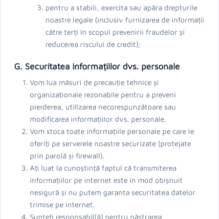
pentru a stabili, exercita sau apăra drepturile
noastre legale (inclusiv furnizarea de informații
către terți în scopul prevenirii fraudelor și
reducerea riscului de credit);
G. Securitatea informațiilor dvs. personale
Vom lua măsuri de precauție tehnice și
organizaționale rezonabile pentru a preveni
pierderea, utilizarea necorespunzătoare sau
modificarea informațiilor dvs. personale.
Vom stoca toate informațiile personale pe care le
oferiți pe serverele noastre securizate (protejate
prin parolă și firewall).
Ați luat la cunoștință faptul că transmiterea
informațiilor pe internet este în mod obișnuit
nesigură și nu putem garanta securitatea datelor
trimise pe internet.
Sunteți responsabil(ă) pentru păstrarea