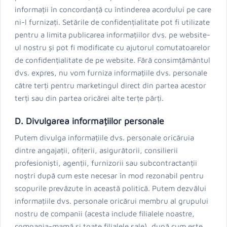
informații în concordanță cu întinderea acordului pe care
ni-l furnizați. Setările de confidențialitate pot fi utilizate
pentru a limita publicarea informațiilor dvs. pe website-
ul nostru și pot fi modificate cu ajutorul comutatoarelor
de confidențialitate de pe website. Fără consimțământul
dvs. expres, nu vom furniza informațiile dvs. personale
către terți pentru marketingul direct din partea acestor
terți sau din partea oricărei alte terțe părți.
D. Divulgarea informațiilor personale
Putem divulga informațiile dvs. personale oricăruia
dintre angajații, ofițerii, asigurătorii, consilierii
profesioniști, agenții, furnizorii sau subcontractanții
noștri după cum este necesar în mod rezonabil pentru
scopurile prevăzute în această politică. Putem dezvălui
informațiile dvs. personale oricărui membru al grupului
nostru de companii (acesta include filialele noastre,
compania-mamă și toate filialele sale), după cum este