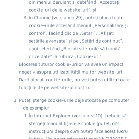
din meniul derulant și debifând „Acceptați
cookie-uri de la website-uri”; și
în Chrome (versiunea 29), puteți bloca toate
cookie-urile accesând meniul „Personalizare și
control”, făcând clic pe „Setări”, „Afișați
setările avansate” și pe „Setări de conținut”,
apoi selectând „Blocați site-urile să trimită
orice date” la rubrica „Cookie-uri”.
Blocarea tuturor cookie-urilor va avea un impact
negativ asupra utilizabilității multor website-uri.
Dacă blocați cookie-urile, nu veți putea utiliza toate
funcțiile de pe website-ul nostru.
Puteți șterge cookie-urile deja stocate pe computer
– de exemplu:
În Internet Explorer (versiunea 10), trebuie să
ștergeți manual fișierele cookie (puteți găsi
instrucțiuni despre cum puteți face acest lucru
la http://support.microsoft.com/kb/278835 );