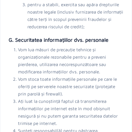
pentru a stabili, exercita sau apăra drepturile
noastre legale (inclusiv furnizarea de informații
către terți în scopul prevenirii fraudelor și
reducerea riscului de credit);
G. Securitatea informațiilor dvs. personale
Vom lua măsuri de precauție tehnice și
organizaționale rezonabile pentru a preveni
pierderea, utilizarea necorespunzătoare sau
modificarea informațiilor dvs. personale.
Vom stoca toate informațiile personale pe care le
oferiți pe serverele noastre securizate (protejate
prin parolă și firewall).
Ați luat la cunoștință faptul că transmiterea
informațiilor pe internet este în mod obișnuit
nesigură și nu putem garanta securitatea datelor
trimise pe internet.
Sunteți responsabil(ă) pentru păstrarea