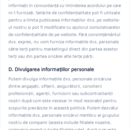
informații în concordanță cu întinderea acordului pe care
ni-l furnizați. Setările de confidențialitate pot fi utilizate
pentru a limita publicarea informațiilor dvs. pe website-
ul nostru și pot fi modificate cu ajutorul comutatoarelor
de confidențialitate de pe website. Fără consimțământul
dvs. expres, nu vom furniza informațiile dvs. personale
către terți pentru marketingul direct din partea acestor
terți sau din partea oricărei alte terțe părți.
D. Divulgarea informațiilor personale
Putem divulga informațiile dvs. personale oricăruia
dintre angajații, ofițerii, asigurătorii, consilierii
profesioniști, agenții, furnizorii sau subcontractanții
noștri după cum este necesar în mod rezonabil pentru
scopurile prevăzute în această politică. Putem dezvălui
informațiile dvs. personale oricărui membru al grupului
nostru de companii (acesta include filialele noastre,
compania-mamă și toate filialele sale), după cum este