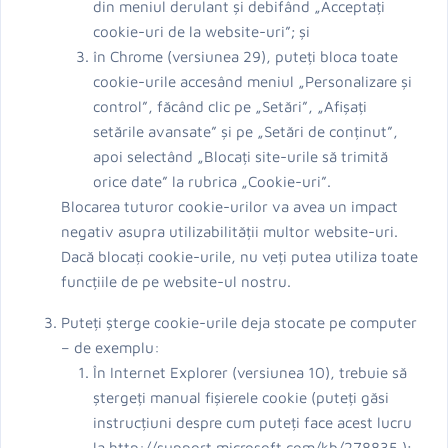
din meniul derulant și debifând „Acceptați
cookie-uri de la website-uri”; și
în Chrome (versiunea 29), puteți bloca toate
cookie-urile accesând meniul „Personalizare și
control”, făcând clic pe „Setări”, „Afișați
setările avansate” și pe „Setări de conținut”,
apoi selectând „Blocați site-urile să trimită
orice date” la rubrica „Cookie-uri”.
Blocarea tuturor cookie-urilor va avea un impact
negativ asupra utilizabilității multor website-uri.
Dacă blocați cookie-urile, nu veți putea utiliza toate
funcțiile de pe website-ul nostru.
Puteți șterge cookie-urile deja stocate pe computer
– de exemplu:
În Internet Explorer (versiunea 10), trebuie să
ștergeți manual fișierele cookie (puteți găsi
instrucțiuni despre cum puteți face acest lucru
la http://support.microsoft.com/kb/278835 );