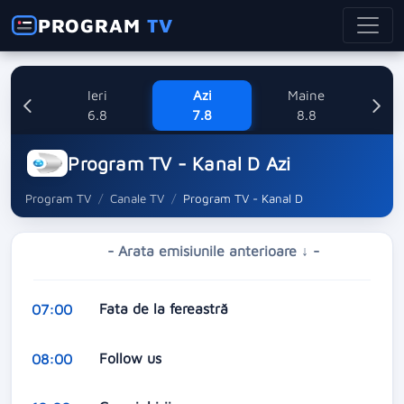
PROGRAM
TV
Ieri
Azi
Maine
Dum
6.8
7.8
8.8
Program TV - Kanal D Azi
Program TV
Canale TV
Program TV - Kanal D
- Arata emisiunile anterioare ↓ -
Fata de la fereastră
07:00
Follow us
08:00