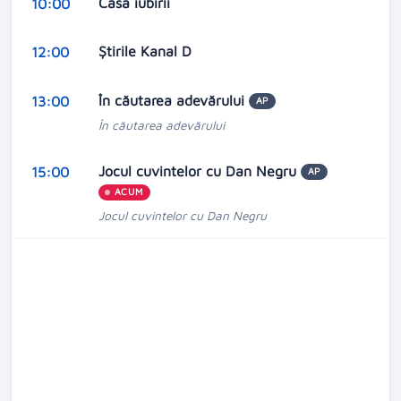
Casa iubirii
10:00
Știrile Kanal D
12:00
În căutarea adevărului
13:00
AP
În căutarea adevărului
Jocul cuvintelor cu Dan Negru
15:00
AP
ACUM
Jocul cuvintelor cu Dan Negru