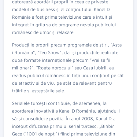
datorează abordării proprii în ceea ce privește
modelul de business și al conținutului. Kanal D
România a fost prima televiziune care a intuit și
integrat în grila sa de programe nevoia publicului
românesc de umor și relaxare.
Producțiile proprii precum programele de știri, ”Asta-
i România”, ”Teo Show”, dar și producțiile realizate
după formate internaționale precum “Vrei să fii
milionar?”, ”Roata norocului” sau Casa Iubirii, au
readus publicul românesc în fața unui conținut pe cât
de atractiv și de viu, pe atât de relevant pentru
trăirile și așteptările sale.
Serialele turcești contribuie, de asemenea, la
abordarea inovativă a Kanal D România, ajutându-l
să-și consolideze poziția. În anul 2008, Kanal D a
început difuzarea primului serial turcesc, „Binbir
Gece (“1001 de nopți”) fiind prima televiziune din