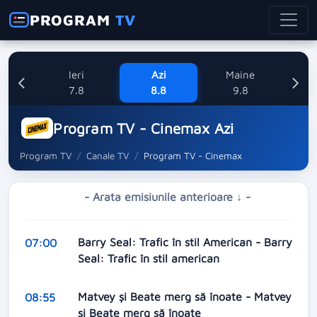
PROGRAM
TV
Ieri
Azi
Maine
L
7.8
8.8
9.8
1
Program TV - Cinemax Azi
Program TV
Canale TV
Program TV - Cinemax
- Arata emisiunile anterioare ↓ -
Barry Seal: Trafic în stil American - Barry
07:00
Seal: Trafic în stil american
Matvey și Beate merg să înoate - Matvey
08:55
și Beate merg să înoate