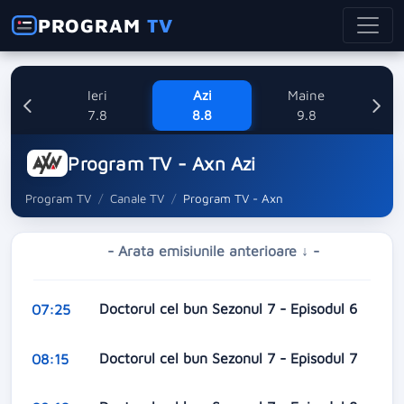
PROGRAM
TV
Ieri
Azi
Maine
L
7.8
8.8
9.8
1
Program TV - Axn Azi
Program TV
Canale TV
Program TV - Axn
- Arata emisiunile anterioare ↓ -
Doctorul cel bun Sezonul 7 - Episodul 6
07:25
Doctorul cel bun Sezonul 7 - Episodul 7
08:15