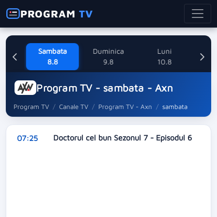
PROGRAM
TV
ne
Sambata
Duminica
Luni
M
8
8.8
9.8
10.8
Program TV - sambata - Axn
Program TV
Canale TV
Program TV - Axn
sambata
Doctorul cel bun Sezonul 7 - Episodul 6
07:25