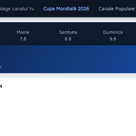
Alege canalul tv
Cupa Mondială 2026
Canale Popular
Maine
Sambata
Duminica
7.8
8.8
9.8
i
 4