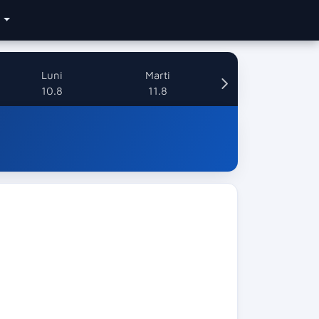
e
Luni
Marti
10.8
11.8