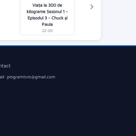
Viaţa la 300 de
LIVE ACUM:
kilograme Sezonul 1 -
O dragoste
Episodul 3 - Chuck și
20:00
Paula
22:00
ntact
il: programtvro@gmail.com