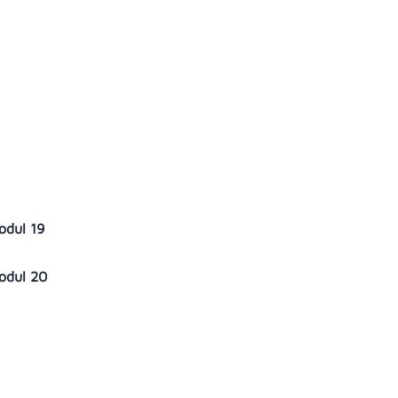
sodul 19
isodul 20
9
0