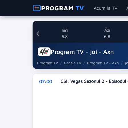
PROGRAM
TV
Acum la TV
Ieri
Azi
5.8
6.8
Program TV - joi - Axn
Program TV
Canale TV
Program TV - Axn
jo
CSI: Vegas Sezonul 2 - Episodul
07:00