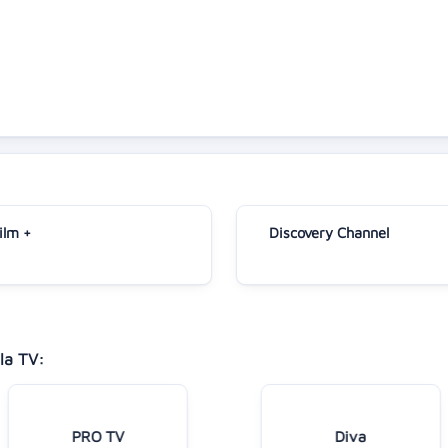
ilm +
Discovery Channel
la TV:
PRO TV
Diva