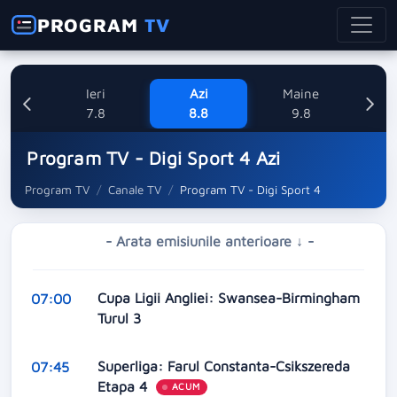
PROGRAM
TV
Ieri
Azi
Maine
L
7.8
8.8
9.8
1
Program TV - Digi Sport 4 Azi
Program TV
Canale TV
Program TV - Digi Sport 4
- Arata emisiunile anterioare ↓ -
Cupa Ligii Angliei: Swansea-Birmingham
07:00
Turul 3
Superliga: Farul Constanta-Csikszereda
07:45
Etapa 4
ACUM