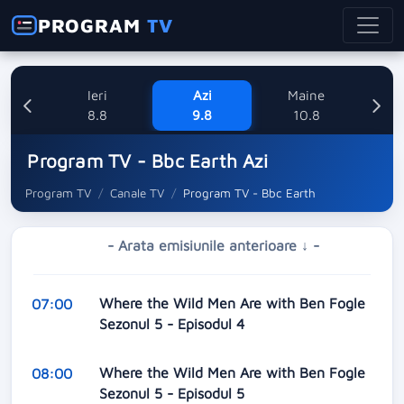
PROGRAM
TV
Ieri
Azi
Maine
M
8.8
9.8
10.8
Program TV - Bbc Earth Azi
Program TV
Canale TV
Program TV - Bbc Earth
- Arata emisiunile anterioare ↓ -
Where the Wild Men Are with Ben Fogle
07:00
Sezonul 5 - Episodul 4
Where the Wild Men Are with Ben Fogle
08:00
Sezonul 5 - Episodul 5