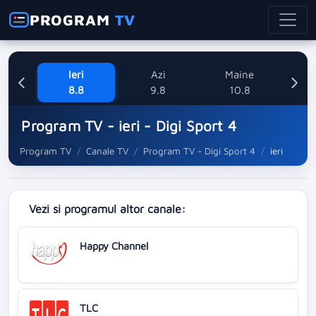
PROGRAM
TV
Ieri
Azi
Maine
M
8.8
9.8
10.8
Program TV - ieri - Digi Sport 4
Program TV
Canale TV
Program TV - Digi Sport 4
ieri
Vezi si programul altor canale:
Happy Channel
TLC