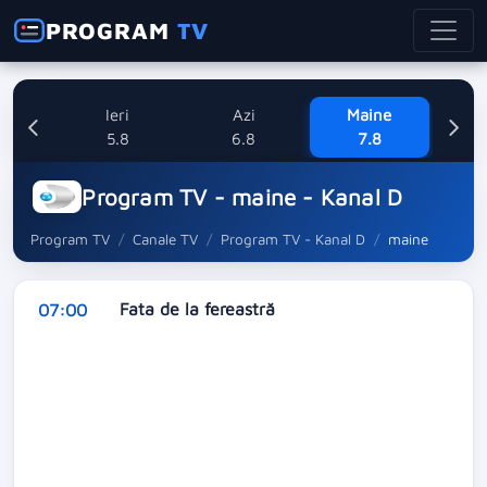
PROGRAM
TV
Ieri
Azi
Maine
Sa
5.8
6.8
7.8
Program TV - maine - Kanal D
Program TV
Canale TV
Program TV - Kanal D
maine
Fata de la fereastră
07:00