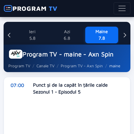
PROGRAM
TV
Ieri
Azi
Maine
Sa
5.8
6.8
7.8
Program TV - maine - Axn Spin
Program TV
Canale TV
Program TV - Axn Spin
maine
Punct și de la capăt în țările calde
07:00
Sezonul 1 - Episodul 5