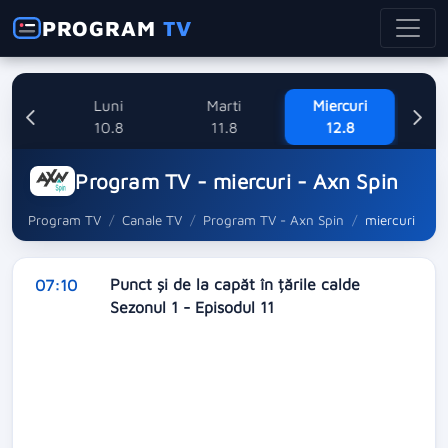
PROGRAM
TV
ne
Luni
Marti
Miercuri
8
10.8
11.8
12.8
Program TV - miercuri - Axn Spin
Program TV
Canale TV
Program TV - Axn Spin
miercuri
Punct și de la capăt în țările calde
07:10
Sezonul 1 - Episodul 11