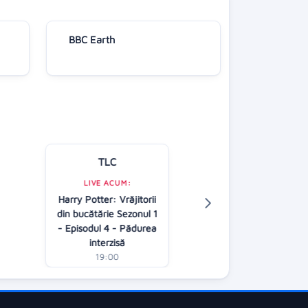
BBC Earth
TLC
Kanal D
LIVE ACUM:
Harry Potter: Vrăjitorii
LIVE ACUM:
din bucătărie Sezonul 1
Știrile Kanal 
- Episodul 4 - Pădurea
19:00
interzisă
19:00