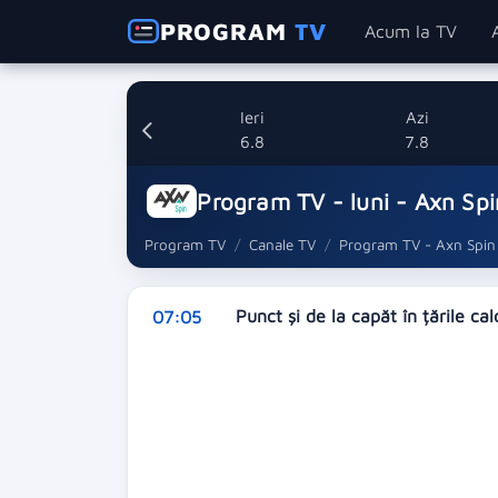
PROGRAM
TV
Acum la TV
Ieri
Azi
6.8
7.8
Program TV - luni - Axn Spi
Program TV
Canale TV
Program TV - Axn Spin
Punct și de la capăt în țările ca
07:05