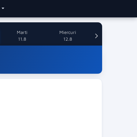
e
Marti
Miercuri
11.8
12.8