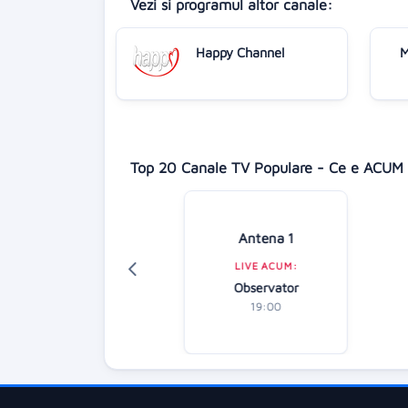
Vezi si programul altor canale:
Happy Channel
M
Top 20 Canale TV Populare - Ce e ACUM 
Digi 24
Antena 1
LIVE ACUM:
LIVE ACUM:
diție specială
Observator
18:00
19:00