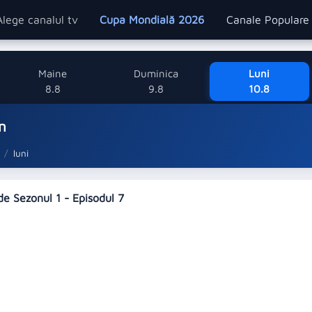
Alege canalul tv
Cupa Mondială 2026
Canale Popular
Maine
Duminica
Luni
8.8
9.8
10.8
n
luni
lde Sezonul 1 - Episodul 7