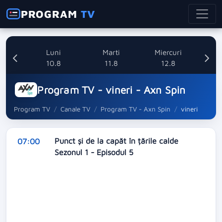
PROGRAM
TV
nica
Luni
Marti
Miercuri
8
10.8
11.8
12.8
Program TV - vineri - Axn Spin
Program TV
Canale TV
Program TV - Axn Spin
vineri
Punct și de la capăt în țările calde
07:00
Sezonul 1 - Episodul 5