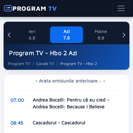
PROGRAM
TV
Ieri
Azi
Maine
Dum
6.8
7.8
8.8
Program TV - Hbo 2 Azi
Program TV
Canale TV
Program TV - Hbo 2
- Arata emisiunile anterioare ↓ -
Andrea Bocelli: Pentru că eu cred -
07:00
Andrea Bocelli: Because I Believe
Cascadorul - Cascadorul
08:45