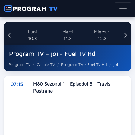
PROGRAM
TV
nica
Luni
Marti
Miercuri
8
10.8
11.8
12.8
Program TV - joi - Fuel Tv Hd
Program TV
Canale TV
Program TV - Fuel Tv Hd
joi
M80 Sezonul 1 - Episodul 3 - Travis
07:15
Pastrana