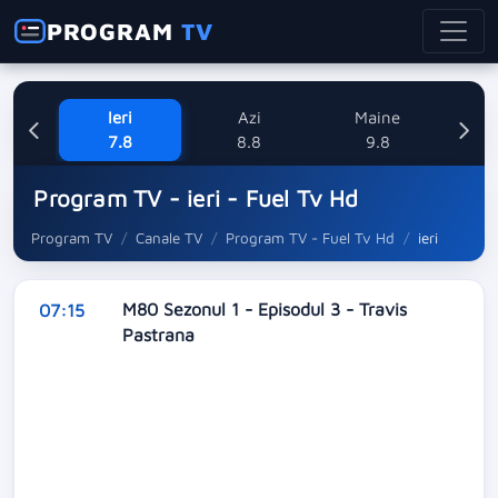
PROGRAM
TV
Ieri
Azi
Maine
L
7.8
8.8
9.8
1
Program TV - ieri - Fuel Tv Hd
Program TV
Canale TV
Program TV - Fuel Tv Hd
ieri
M80 Sezonul 1 - Episodul 3 - Travis
07:15
Pastrana