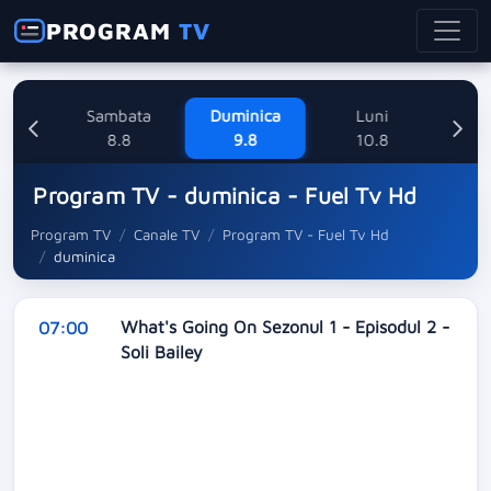
PROGRAM
TV
ne
Sambata
Duminica
Luni
M
8
8.8
9.8
10.8
Program TV - duminica - Fuel Tv Hd
Program TV
Canale TV
Program TV - Fuel Tv Hd
duminica
What's Going On Sezonul 1 - Episodul 2 -
07:00
Soli Bailey