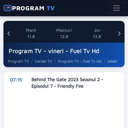
PROGRAM
TV
i
Marti
Miercuri
Joi
8
11.8
12.8
13.8
Program TV - vineri - Fuel Tv Hd
Program TV
Canale TV
Program TV - Fuel Tv Hd
vineri
Behind The Gate 2023 Sezonul 2 -
07:15
Episodul 7 - Friendly Fire