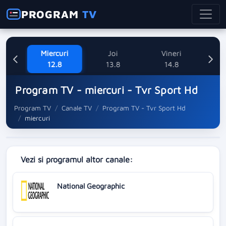
PROGRAM
TV
ne
Miercuri
Joi
Vineri
Sa
8
12.8
13.8
14.8
Program TV - miercuri - Tvr Sport Hd
Program TV
Canale TV
Program TV - Tvr Sport Hd
miercuri
Vezi si programul altor canale:
National Geographic