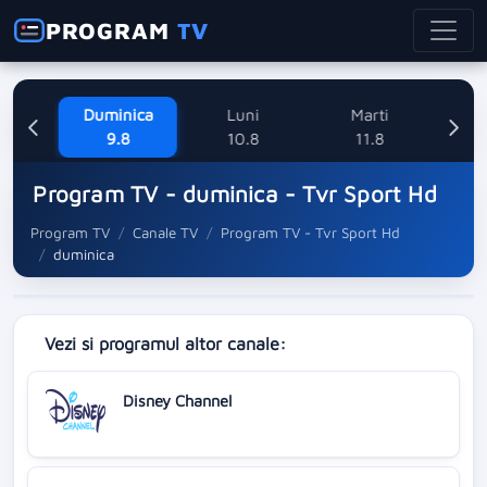
PROGRAM
TV
ne
Duminica
Luni
Marti
Mi
8
9.8
10.8
11.8
Program TV - duminica - Tvr Sport Hd
Program TV
Canale TV
Program TV - Tvr Sport Hd
duminica
Vezi si programul altor canale:
Disney Channel