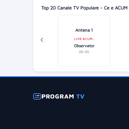
Top 20 Canale TV Populare - Ce e ACUM 
isney Channel
Antena 1
LIVE ACUM:
LIVE ACUM:
Taffy
Observator
AP
06:50
06:00
PROGRAM
TV