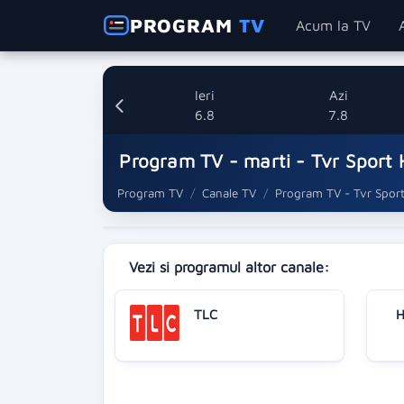
PROGRAM
TV
Acum la TV
Ieri
Azi
6.8
7.8
Program TV - marti - Tvr Sport 
Program TV
Canale TV
Program TV - Tvr Spor
Vezi si programul altor canale:
TLC
H