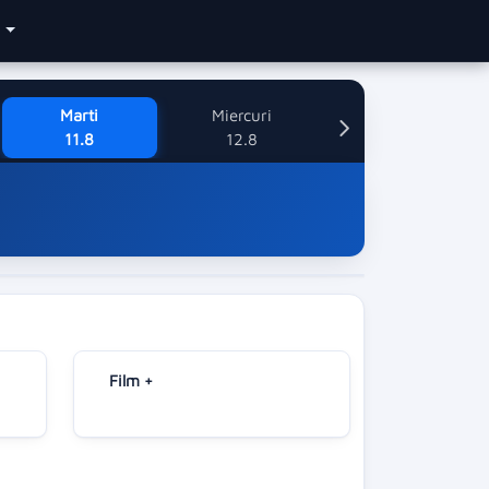
e
Marti
Miercuri
11.8
12.8
Film +