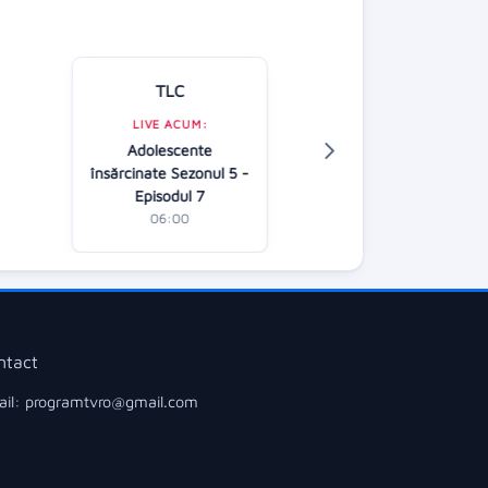
TLC
Kanal D
LIVE ACUM:
Adolescente
LIVE ACUM:
însărcinate Sezonul 5 -
Apel la consilier
Episodul 7
06:30
06:00
ntact
il: programtvro@gmail.com