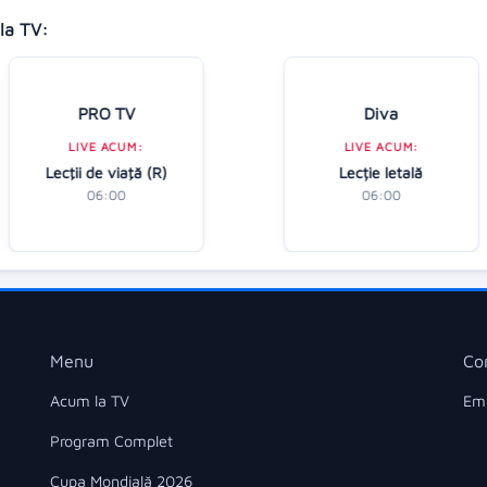
la TV:
PRO TV
Diva
LIVE ACUM:
LIVE ACUM:
Lecţii de viaţă (R)
Lecție letală
06:00
06:00
Menu
Co
Acum la TV
Ema
Program Complet
Cupa Mondială 2026