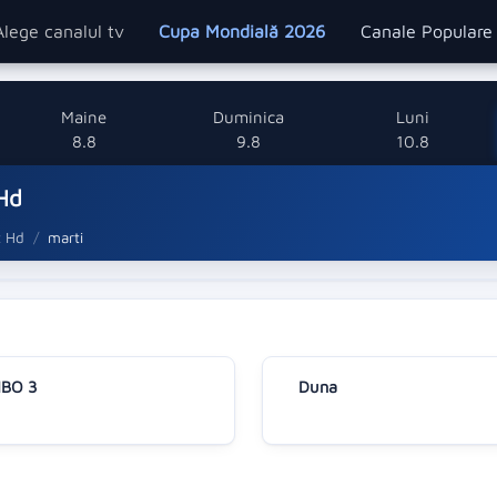
Alege canalul tv
Cupa Mondială 2026
Canale Popular
Maine
Duminica
Luni
8.8
9.8
10.8
Hd
t Hd
marti
BO 3
Duna