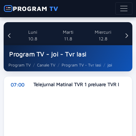
PROGRAM
TV
nica
Luni
Marti
Miercuri
8
10.8
11.8
12.8
Program TV - joi - Tvr Iasi
Program TV
Canale TV
Program TV - Tvr Iasi
joi
Telejurnal Matinal TVR 1 preluare TVR I
07:00