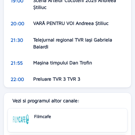
Scena Artelor Cucuteni 2025 Andreea
19:00
Știliuc
VARĂ PENTRU VOI Andreea Știliuc
20:00
Telejurnal regional TVR Iași Gabriela
21:30
Baiardi
Mașina timpului Dan Trofin
21:55
Preluare TVR 3 TVR 3
22:00
Vezi si programul altor canale:
Filmcafe