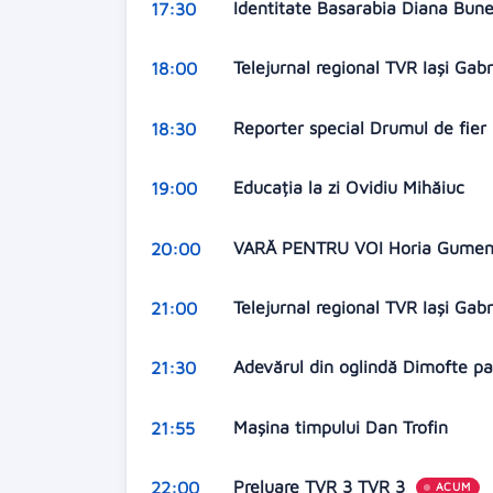
Identitate Basarabia Diana Bun
17:30
Telejurnal regional TVR Iași Gabr
18:00
Reporter special Drumul de fier 
18:30
Educația la zi Ovidiu Mihăiuc
19:00
VARĂ PENTRU VOI Horia Gume
20:00
Telejurnal regional TVR Iași Gabr
21:00
Adevărul din oglindă Dimofte pa
21:30
Mașina timpului Dan Trofin
21:55
Preluare TVR 3 TVR 3
22:00
ACUM