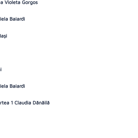
ea Violeta Gorgos
iela Baiardi
Iași
ni
iela Baiardi
rtea 1 Claudia Dănăilă