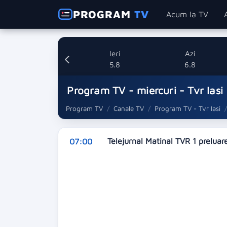
PROGRAM
TV
Acum la TV
Ieri
Azi
5.8
6.8
Program TV - miercuri - Tvr Iasi
Program TV
Canale TV
Program TV - Tvr Iasi
Telejurnal Matinal TVR 1 preluar
07:00