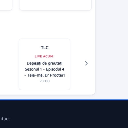
TLC
Kanal D
LIVE ACUM:
Depășiți de greutăți
LIVE ACUM:
Sezonul 1 - Episodul 4
Pe maini bun
- Taie-mă, Dr Procter!
23:00
23:00
ntact