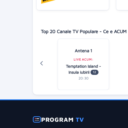
Top 20 Canale TV Populare - Ce e ACUM 
Antena 1
Digi 24
LIVE ACUM:
LIVE ACUM:
Temptation Island -
iență națională
Insula iubirii
12
23:00
20:30
PROGRAM
TV