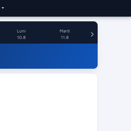
e
Luni
Marti
10.8
11.8