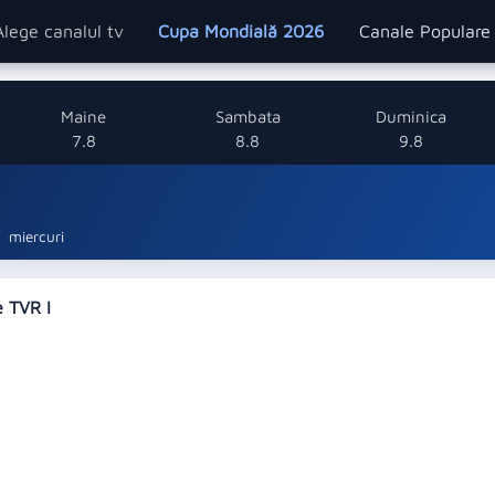
Alege canalul tv
Cupa Mondială 2026
Canale Popular
Maine
Sambata
Duminica
7.8
8.8
9.8
miercuri
e TVR I