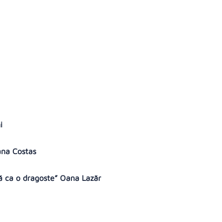
ni
xana Costas
ână ca o dragoste” Oana Lazăr