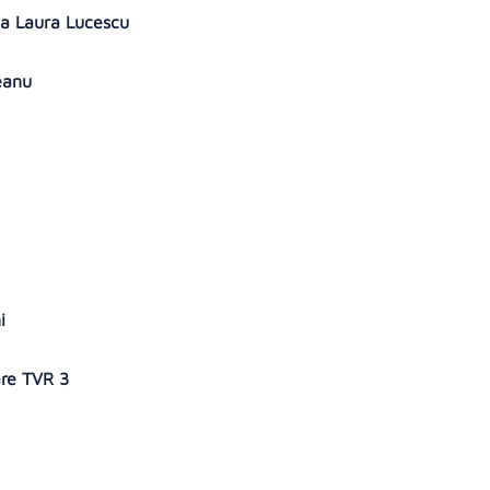
va Laura Lucescu
leanu
ni
are TVR 3