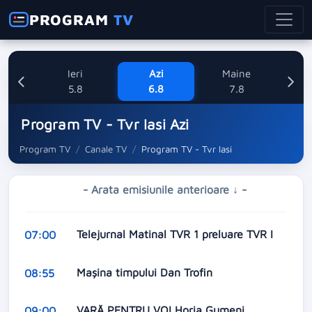
PROGRAM
TV
Ieri
Azi
Maine
Sa
5.8
6.8
7.8
Program TV - Tvr Iasi Azi
Program TV
Canale TV
Program TV - Tvr Iasi
- Arata emisiunile anterioare ↓ -
Telejurnal Matinal TVR 1 preluare TVR I
07:00
Mașina timpului Dan Trofin
08:55
VARĂ PENTRU VOI Horia Gumeni
09:00