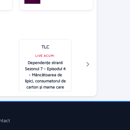
TLC
Kanal D
LIVE ACUM:
Dependenţe stranii
LIVE ACUM:
Sezonul 7 - Episodul 4
O dragoste
- Mâncătoarea de
20:00
lipici, consumatorul de
carton și mama care
nu renunță la alăptat
22:00
ntact