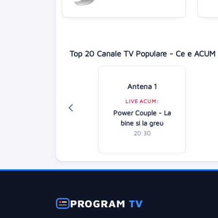
Top 20 Canale TV Populare - Ce e ACUM 
Antena 1
Digi 24
LIVE ACUM:
LIVE ACUM:
Power Couple - La
Focus Europa
bine si la greu
21:30
20:30
PROGRAM
TV