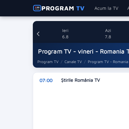
PROGRAM
TV
Acum la TV
Ieri
Azi
6.8
7.8
Program TV - vineri - Romania 
Program TV
Canale TV
Program TV - Romania
Ştirile România TV
07:00