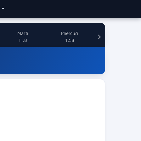
e
Marti
Miercuri
11.8
12.8