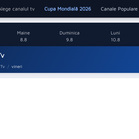
Alege canalul tv
Cupa Mondială 2026
Canale Popular
Maine
Duminica
Luni
8.8
9.8
10.8
Tv
 Tv
vineri