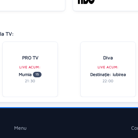
la TV:
PRO TV
Diva
LIVE ACUM:
LIVE ACUM:
Mumia
Destinație: iubirea
15
21:30
22:00
Menu
Co