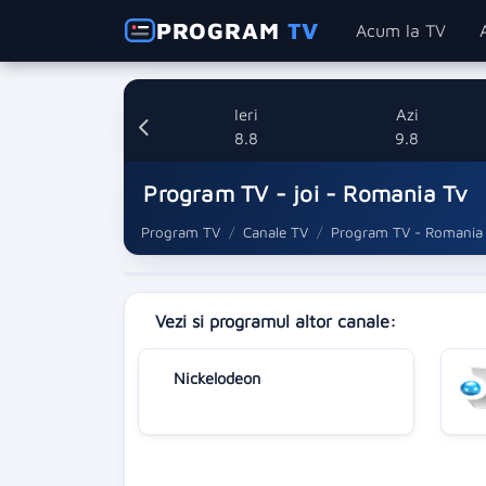
PROGRAM
TV
Acum la TV
Ieri
Azi
8.8
9.8
Program TV - joi - Romania Tv
Program TV
Canale TV
Program TV - Romania
Vezi si programul altor canale:
Nickelodeon