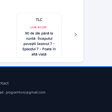
TLC
Kanal D
LIVE ACUM:
90 de zile până la
LIVE ACUM:
nuntă: Începutul
Casa iubirii - G
poveştii Sezonul 7 -
16:00
Episodul 7 - Poate în
altă viață
17:00
ntact
il: programtvro@gmail.com