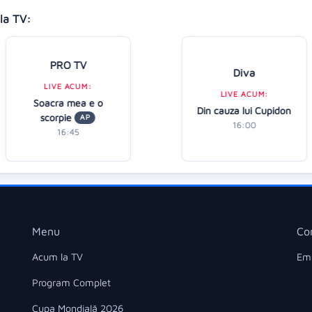
la TV:
PRO TV
Diva
LIVE ACUM:
LIVE ACUM:
Soacra mea e o
Din cauza lui Cupidon
scorpie
AP
16:00
16:45
Menu
Co
Acum la TV
Ema
Program Complet
Cupa Mondială 2026