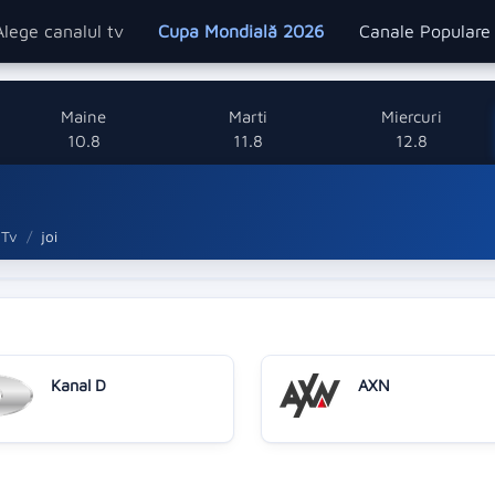
Alege canalul tv
Cupa Mondială 2026
Canale Popular
Maine
Marti
Miercuri
10.8
11.8
12.8
 Tv
joi
Kanal D
AXN