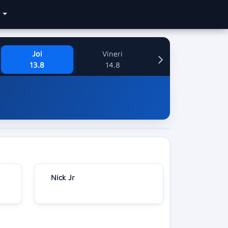
e
Joi
Vineri
13.8
14.8
Nick Jr