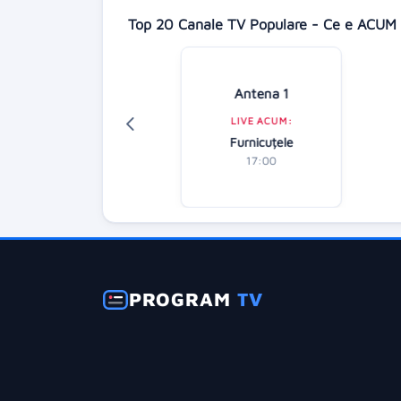
Top 20 Canale TV Populare - Ce e ACUM 
Digi 24
Antena 1
LIVE ACUM:
LIVE ACUM:
tirile dimineții
Furnicuțele
07:00
17:00
PROGRAM
TV