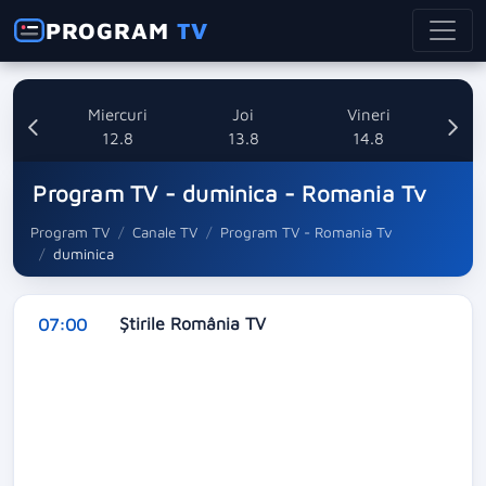
PROGRAM
TV
ti
Miercuri
Joi
Vineri
8
12.8
13.8
14.8
Program TV - duminica - Romania Tv
Program TV
Canale TV
Program TV - Romania Tv
duminica
Ştirile România TV
07:00