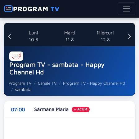
PROGRAM
TV
nica
Luni
Marti
Miercuri
8
10.8
11.8
12.8
Program TV - sambata - Happy
Channel Hd
Program TV
Canale TV
Program TV - Happy Channel Hd
sambata
Sărmana Maria
07:00
ACUM