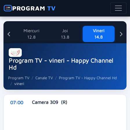
PROGRAM
TV
ti
Miercuri
Joi
Vineri
8
12.8
13.8
14.8
Program TV - vineri - Happy Channel
Hd
Program TV
Canale TV
Program TV - Happy Channel Hd
vineri
Camera 309 (R)
07:00