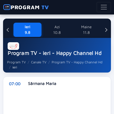
PROGRAM
TV
Ieri
Azi
Maine
Mi
9.8
10.8
11.8
Program TV - ieri - Happy Channel Hd
Program TV
Canale TV
Program TV - Happy Channel Hd
ieri
Sărmana Maria
07:00