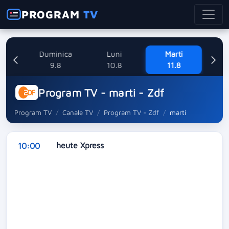
PROGRAM
TV
ne
Duminica
Luni
Marti
Mi
8
9.8
10.8
11.8
Program TV - marti - Zdf
Program TV
Canale TV
Program TV - Zdf
marti
heute Xpress
10:00