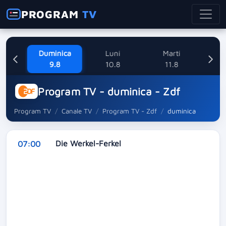
PROGRAM
TV
ne
Duminica
Luni
Marti
Mi
8
9.8
10.8
11.8
Program TV - duminica - Zdf
Program TV
Canale TV
Program TV - Zdf
duminica
Die Werkel-Ferkel
07:00