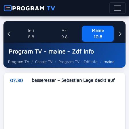
PROGRAM
TV
Ieri
Azi
Maine
M
8.8
9.8
10.8
Program TV - maine - Zdf Info
Program TV
Canale TV
Program TV - Zdf Info
maine
besseresser – Sebastian Lege deckt auf
07:30