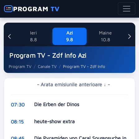
PROGRAM
TV
Ieri
Azi
Maine
M
8.8
9.8
10.8
Program TV - Zdf Info Azi
Program TV
Canale TV
Program TV - Zdf Info
- Arata emisiunile anterioare ↓ -
Die Erben der Dinos
07:30
heute-show extra
08:15
Die Pyramiden von Caral Spurensuche in
08:45