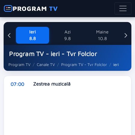
PROGRAM
TV
Ieri
Azi
Maine
M
8.8
9.8
10.8
Program TV - ieri - Tvr Folclor
Program TV
Canale TV
Program TV - Tvr Folclor
ieri
Zestrea muzicală
07:00