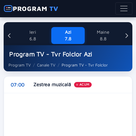
PROGRAM
TV
Ieri
Azi
Maine
Dum
6.8
7.8
8.8
Program TV - Tvr Folclor Azi
Program TV
Canale TV
Program TV - Tvr Folclor
Zestrea muzicală
07:00
ACUM