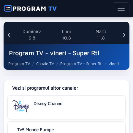
PROGRAM
TV
ata
Duminica
Luni
Marti
8
9.8
10.8
11.8
Program TV - vineri - Super Rtl
Program TV
Canale TV
Program TV - Super Rtl
vineri
Vezi si programul altor canale:
Disney Channel
Tv5 Monde Europe