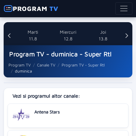
PROGRAM
TV
i
Marti
Miercuri
Joi
8
11.8
12.8
13.8
Program TV - duminica - Super Rtl
Program TV
Canale TV
Program TV - Super Rtl
duminica
Vezi si programul altor canale:
Antena Stars