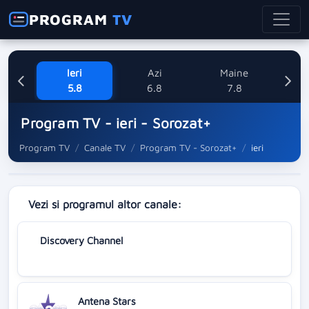
PROGRAM
TV
Ieri
Azi
Maine
Sa
5.8
6.8
7.8
Program TV - ieri - Sorozat+
Program TV
Canale TV
Program TV - Sorozat+
ieri
Vezi si programul altor canale:
Discovery Channel
Antena Stars