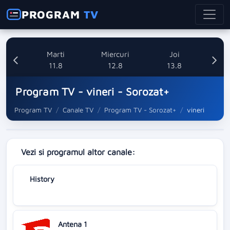
PROGRAM
TV
i
Marti
Miercuri
Joi
8
11.8
12.8
13.8
Program TV - vineri - Sorozat+
Program TV
Canale TV
Program TV - Sorozat+
vineri
Vezi si programul altor canale:
History
Antena 1