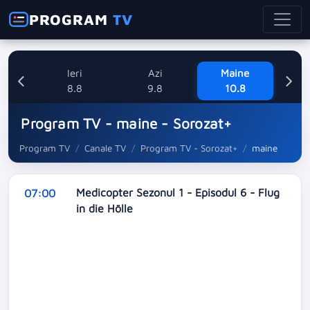
PROGRAM
TV
Ieri
Azi
Maine
M
8.8
9.8
10.8
Program TV - maine - Sorozat+
Program TV
Canale TV
Program TV - Sorozat+
maine
Medicopter Sezonul 1 - Episodul 6 - Flug
07:00
in die Hölle