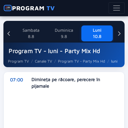
PROGRAM
TV
ne
Sambata
Duminica
Luni
M
8
8.8
9.8
10.8
Program TV - luni - Party Mix Hd
Program TV
Canale TV
Program TV - Party Mix Hd
luni
Dimineța pe răcoare, perecere în
07:00
pijamale