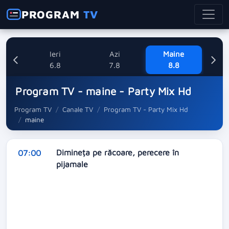
PROGRAM
TV
Ieri
Azi
Maine
Dum
6.8
7.8
8.8
Program TV - maine - Party Mix Hd
Program TV
Canale TV
Program TV - Party Mix Hd
maine
Dimineța pe răcoare, perecere în
07:00
pijamale