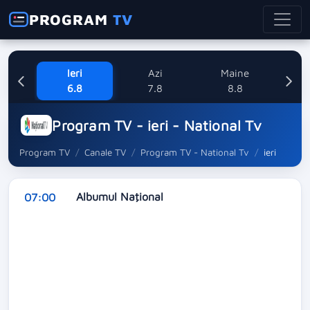
PROGRAM
TV
Ieri
Azi
Maine
Dum
6.8
7.8
8.8
Program TV - ieri - National Tv
Program TV
Canale TV
Program TV - National Tv
ieri
Albumul Naţional
07:00