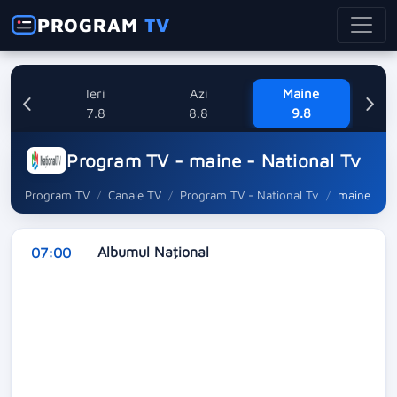
PROGRAM
TV
Ieri
Azi
Maine
L
7.8
8.8
9.8
1
Program TV - maine - National Tv
Program TV
Canale TV
Program TV - National Tv
maine
Albumul Naţional
07:00