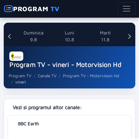
PROGRAM
TV
ata
Duminica
Luni
Marti
8
9.8
10.8
11.8
Program TV - vineri - Motorvision Hd
Program TV
Canale TV
Program TV - Motorvision Hd
vineri
Vezi si programul altor canale:
BBC Earth