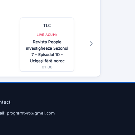
TLC
Kanal D
LIVE ACUM:
Revista People
LIVE ACUM:
investighează Sezonul
Știrile Kanal D 
7 - Episodul 10 -
00:30
Ucigași fără noroc
01:00
ntact
il: programtvro@gmail.com