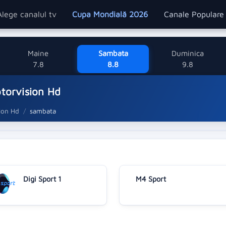
Alege canalul tv
Cupa Mondială 2026
Canale Popular
Maine
Sambata
Duminica
7.8
8.8
9.8
torvision Hd
ion Hd
sambata
Digi Sport 1
M4 Sport