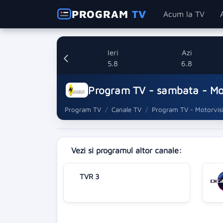
PROGRAM
TV
Acum la TV
Ieri
Azi
5.8
6.8
Program TV - sambata - Mo
Program TV
Canale TV
Program TV - Motorvis
Vezi si programul altor canale:
TVR 3