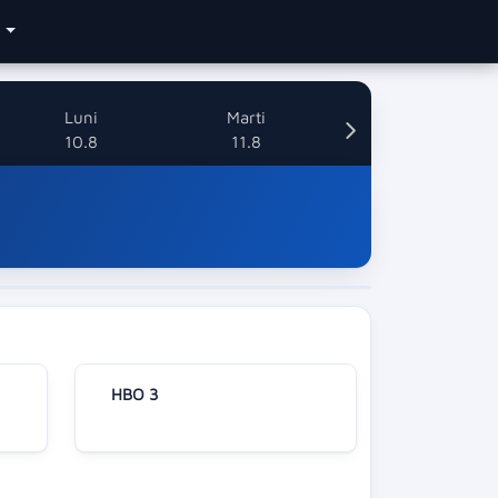
e
Luni
Marti
10.8
11.8
HBO 3