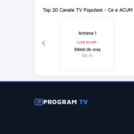
Top 20 Canale TV Populare - Ce e ACUM 
Digi 24
Antena 1
LIVE ACUM:
LIVE ACUM:
alul de seară (R)
Băieţi de oraş
01:00
00:15
PROGRAM
TV