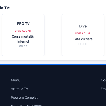
la TV:
PRO TV
Diva
LIVE ACUM:
LIVE ACUM:
Cursa mortală:
Fata cu tiară
Infernul
00:00
00:15
Menu
Co
Acum la TV
Ema
Program Complet